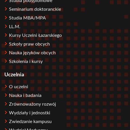
Studia podyplomowe
Seminarium doktoranckie
Studia MBA/MPA
LL.M.
Kursy Uczelni Łazarskiego
Szkoły praw obcych
Nauka języków obcych
Szkolenia i kursy
Uczelnia
O uczelni
Nauka i badania
Zrównoważony rozwój
Wydziały i jednostki
Zwiedzanie kampusu