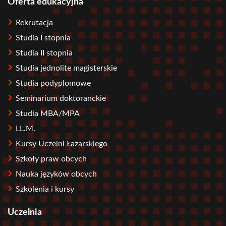
Oferta edukacyjna
Stopka
Rekrutacja
Studia I stopnia
Studia II stopnia
Studia jednolite magisterskie
Studia podyplomowe
Seminarium doktoranckie
Studia MBA/MPA
LL.M.
Kursy Uczelni Łazarskiego
Szkoły praw obcych
Nauka języków obcych
Szkolenia i kursy
Uczelnia