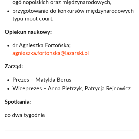
ogólnopolskich oraz międzynarodowych,
Koło Naukowe Media & Marketing
przygotowanie do konkursów międzynarodowych
Koło Urologiczne
typu moot court.
Studenckie Koło Naukowe Chorób
Opiekun naukowy:
Wewnętrznych "Bogoria"
dr Agnieszka Fortońska;
Studenckie Koło Naukowe BLAST
agnieszka.fortonska@lazarski.pl
Studenckie Koło Naukowe Symulacji Medycznych
Zarząd:
Koło Naukowe Prawa Kobiet
Prezes – Matylda Berus
Koło Naukowe Prawa Własności Intelektualnej
Wiceprezes – Anna Pietrzyk, Patrycja Rejnowicz
Koło Naukowe Zrównoważonego rozwoju i
Spotkania:
Społecznej Gospodarki Rynkowej
co dwa tygodnie
Koło Naukowe Prawa Pracy
SKN Narodowego Instytutu Kardiologii