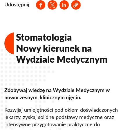
Opens in a new window
Opens in a new window
Opens in a new window
Koło Naukowe Finanse Osobiste
Udostępnij:
Koło Naukowe Prawa Cywilnego CIVILIS
Koło Naukowe LITIGATOR
Koło Naukowe Finansowania Projektów Unijnych
Stomatologia
Koło Naukowe Ginekologii i Położnictwa
Nowy kierunek na
Wydziale Medycznym
Koło Naukowe Metod Ilościowych
Koło Naukowe Prawa Gospodarczego
Koło Naukowe Prawa Karnego EUNOMIA
Zdobywaj wiedzę na Wydziale Medycznym w
Z
Koło Naukowe Prawa Nieruchomości
nowoczesnym, klinicznym ujęciu.
u
Koło Naukowe Prawa Ochrony Konkurencji i
Rozwijaj umiejętności pod okiem doświadczonych
R
Konsumentów
lekarzy, zyskaj solidne podstawy medyczne oraz
s
Koło Naukowe Prawa Pracy
intensywne przygotowanie praktyczne do
p