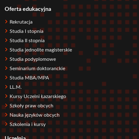
Oferta edukacyjna
Stopka
Rekrutacja
Studia I stopnia
Studia II stopnia
Studia jednolite magisterskie
Studia podyplomowe
Seminarium doktoranckie
Studia MBA/MPA
LL.M.
Kursy Uczelni Łazarskiego
Szkoły praw obcych
Nauka języków obcych
Szkolenia i kursy
Uczelnia