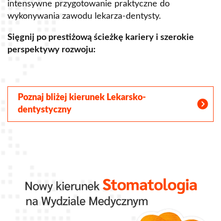
intensywne przygotowanie praktyczne do
p
Koło Naukowe Postępowania Karnego 'UBI LEX
wykonywania zawodu lekarza-dentysty.
o
IBI POENTA'
Koło Naukowe Prawa Podatkowego
Sięgnij po prestiżową ścieżkę kariery i szerokie
perspektywy rozwoju:
S
Koło Naukowe - Prawo Handlowe
Koło Naukowe Zarządzania Projektami
Koło Naukowe Prawa Korporacyjnego
Poznaj bliżej kierunek Lekarsko-
dentystyczny
Koło Naukowe Prawa Administracyjnego
SKN Neonatologii, Patologii i Intensywnej Terapii
Noworodka
Koło Naukowe Młodych Dyplomatów
Students Journal Club
Students’ Management Club