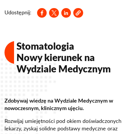
Opens in a new window
Opens in a new window
Opens in a new window
Koło Naukowe Prawa Cywilnego CIVILIS
Udostępnij:
Koło Naukowe LITIGATOR
Koło Naukowe Finansowania Projektów Unijnych
Stomatologia
Koło Naukowe Ginekologii i Położnictwa
Nowy kierunek na
Koło Naukowe Metod Ilościowych
Wydziale Medycznym
Koło Naukowe Prawa Gospodarczego
Koło Naukowe Prawa Karnego EUNOMIA
Koło Naukowe Prawa Nieruchomości
Zdobywaj wiedzę na Wydziale Medycznym w
Z
Koło Naukowe Prawa Ochrony Konkurencji i
nowoczesnym, klinicznym ujęciu.
u
Konsumentów
Rozwijaj umiejętności pod okiem doświadczonych
R
Koło Naukowe Prawa Pracy
lekarzy, zyskaj solidne podstawy medyczne oraz
s