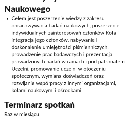
Koło Naukowe Media & Marketing
Naukowego
Koło Urologiczne
Celem jest poszerzenie wiedzy z zakresu
Studenckie Koło Naukowe Chorób
opracowywania badań naukowych, poszerzenie
Wewnętrznych "Bogoria"
indywidualnych zainteresowań członków Koła i
integracja jego członków, nabywanie i
Studenckie Koło Naukowe BLAST
doskonalenie umiejętności piśmienniczych,
Studenckie Koło Naukowe Symulacji Medycznych
prowadzenie prac badawczych i prezentacja
prowadzonych badań w ramach i pod patronatem
Koło Naukowe Prawa Kobiet
Uczelni, promowanie uczelni w otoczeniu
Koło Naukowe Prawa Własności Intelektualnej
społecznym, wymiana doświadczeń oraz
rozwijanie współpracy z innymi organizacjami,
Koło Naukowe Zrównoważonego rozwoju i
kołami naukowymi i ośrodkami
Społecznej Gospodarki Rynkowej
Terminarz spotkań
Koło Naukowe Prawa Pracy
Raz w miesiącu
SKN Narodowego Instytutu Kardiologii
Koło Naukowe Finanse Osobiste