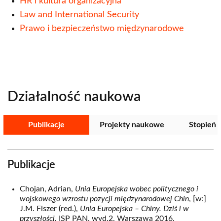
HR i kultura organizacyjna
Law and International Security
Prawo i bezpieczeństwo międzynarodowe
Działalność naukowa
Publikacje
Projekty naukowe
Stopień 
Publikacje
Chojan, Adrian,
Unia Europejska wobec politycznego i
wojskowego wzrostu pozycji międzynarodowej Chin
, [w:]
J.M. Fiszer (red.),
Unia Europejska – Chiny. Dziś i w
przyszłości,
ISP PAN, wyd.2, Warszawa 2016.