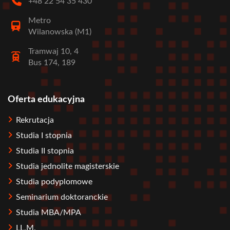
+48 22 54 35 430
Metro
Wilanowska (M1)
Tramwaj 10, 4
Bus 174, 189
Oferta edukacyjna
Stopka
Rekrutacja
Studia I stopnia
Studia II stopnia
Studia jednolite magisterskie
Studia podyplomowe
Seminarium doktoranckie
Studia MBA/MPA
LL.M.