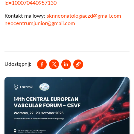
id=100070440957130
Kontakt mailowy:
sknneonatologiaczd@gmail.com
neocentrumjunior@gmail.com
Opens in a new window
Opens in a new window
Opens in a new window
Udostępnij: