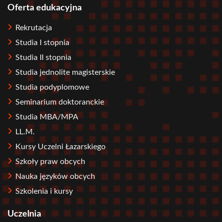
Oferta edukacyjna
Stopka
Rekrutacja
Studia I stopnia
Studia II stopnia
Studia jednolite magisterskie
Studia podyplomowe
Seminarium doktoranckie
Studia MBA/MPA
LL.M.
Kursy Uczelni Łazarskiego
Szkoły praw obcych
Nauka języków obcych
Szkolenia i kursy
Uczelnia