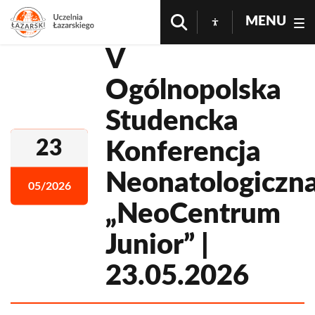
MENU
V
Ogólnopolska
Studencka
23
Konferencja
Neonatologiczn
05/2026
„NeoCentrum
Junior” |
23.05.2026