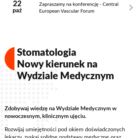
22
Zapraszamy na konferencję - Central
paź
European Vascular Forum
Stomatologia
Nowy kierunek na
Wydziale Medycznym
Zdobywaj wiedzę na Wydziale Medycznym w
Z
nowoczesnym, klinicznym ujęciu.
u
Rozwijaj umiejętności pod okiem doświadczonych
R
lekarzy, zyskaj solidne podstawy medyczne oraz
s