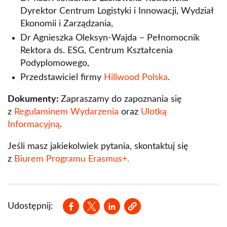
Dyrektor Centrum Logistyki i Innowacji, Wydział
Ekonomii i Zarządzania,
Dr Agnieszka Oleksyn-Wajda – Pełnomocnik
Rektora ds. ESG, Centrum Kształcenia
Podyplomowego,
Przedstawiciel firmy
Hillwood Polska
.
Dokumenty:
Zapraszamy do zapoznania się
z
Regulaminem Wydarzenia
oraz
Ulotką
Informacyjną
.
Jeśli masz jakiekolwiek pytania, skontaktuj się
z
Biurem Programu Erasmus+.
Opens in a new window
Opens in a new window
Opens in a new window
Udostępnij: