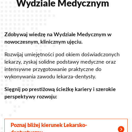
Wydziale Medycznym
Zdobywaj wiedzę na Wydziale Medycznym w
Z
nowoczesnym, klinicznym ujęciu.
u
Rozwijaj umiejętności pod okiem doświadczonych
R
lekarzy, zyskaj solidne podstawy medyczne oraz
s
intensywne przygotowanie praktyczne do
p
wykonywania zawodu lekarza-dentysty.
o
Sięgnij po prestiżową ścieżkę kariery i szerokie
perspektywy rozwoju:
S
Poznaj bliżej kierunek Lekarsko-