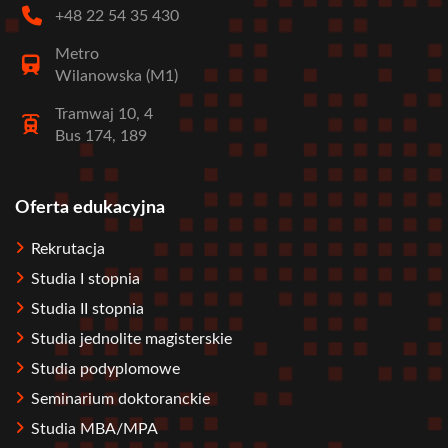
+48 22 54 35 430
Metro
Wilanowska (M1)
Tramwaj 10, 4
Bus 174, 189
Oferta edukacyjna
Stopka
Rekrutacja
Studia I stopnia
Studia II stopnia
Studia jednolite magisterskie
Studia podyplomowe
Seminarium doktoranckie
Studia MBA/MPA