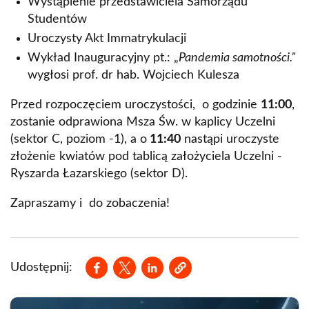
Wystąpienie przedstawiciela Samorządu
Studentów
Uroczysty Akt Immatrykulacji
Wykład Inauguracyjny pt.: „
Pandemia samotności.”
wygłosi prof. dr hab. Wojciech Kulesza
Przed rozpoczęciem uroczystości, o godzinie
11:00
,
zostanie odprawiona Msza Św. w kaplicy Uczelni
(sektor C, poziom -1), a o
11:40
nastąpi uroczyste
złożenie kwiatów pod tablicą założyciela Uczelni -
Ryszarda Łazarskiego (sektor D).
Zapraszamy i do zobaczenia!
Opens in a new window
Opens in a new window
Opens in a new window
Udostępnij: