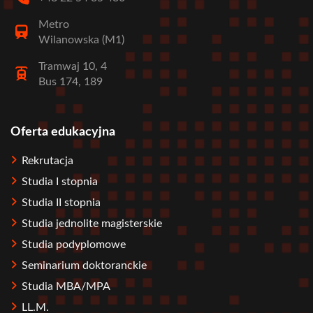
Metro
Wilanowska (M1)
Tramwaj 10, 4
Bus 174, 189
Oferta edukacyjna
Stopka
Rekrutacja
Studia I stopnia
Studia II stopnia
Studia jednolite magisterskie
Studia podyplomowe
Seminarium doktoranckie
Studia MBA/MPA
LL.M.