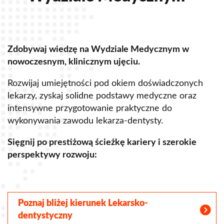
Zdobywaj wiedzę na Wydziale Medycznym w
Z
nowoczesnym, klinicznym ujęciu.
u
Rozwijaj umiejętności pod okiem doświadczonych
R
lekarzy, zyskaj solidne podstawy medyczne oraz
s
intensywne przygotowanie praktyczne do
p
wykonywania zawodu lekarza-dentysty.
o
Sięgnij po prestiżową ścieżkę kariery i szerokie
perspektywy rozwoju:
S
Poznaj bliżej kierunek Lekarsko-
dentystyczny