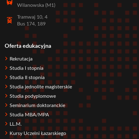
Wilanowska (M1)
Tramwaj 10, 4
Bus 174, 189
Oferta edukacyjna
Stopka
Rekrutacja
Studia I stopnia
Studia II stopnia
Studia jednolite magisterskie
Studia podyplomowe
Seminarium doktoranckie
Studia MBA/MPA
LL.M.
Kursy Uczelni Łazarskiego