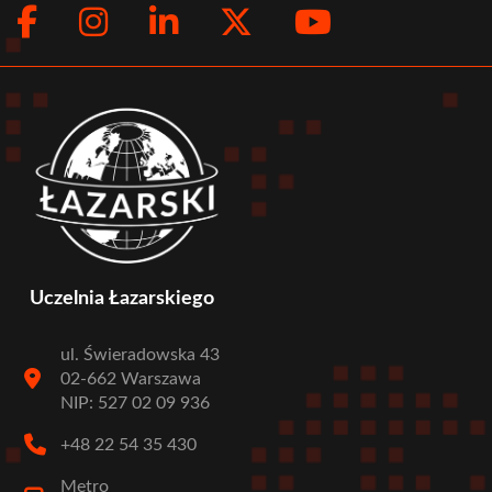
Facebook
Instagram
LinkedIn
Twitter
Youtub
Social
menu
Uczelnia Łazarskiego
ul. Świeradowska 43
02-662 Warszawa
NIP: 527 02 09 936
+48 22 54 35 430
Metro