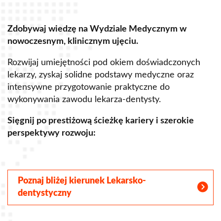
Zdobywaj wiedzę na Wydziale Medycznym w
Z
nowoczesnym, klinicznym ujęciu.
u
Rozwijaj umiejętności pod okiem doświadczonych
R
lekarzy, zyskaj solidne podstawy medyczne oraz
s
intensywne przygotowanie praktyczne do
p
wykonywania zawodu lekarza-dentysty.
o
Sięgnij po prestiżową ścieżkę kariery i szerokie
perspektywy rozwoju:
S
Poznaj bliżej kierunek Lekarsko-
dentystyczny