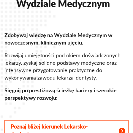
Wydziale Medycznym
Zdobywaj wiedzę na Wydziale Medycznym w
Z
nowoczesnym, klinicznym ujęciu.
u
Rozwijaj umiejętności pod okiem doświadczonych
R
lekarzy, zyskaj solidne podstawy medyczne oraz
s
intensywne przygotowanie praktyczne do
p
wykonywania zawodu lekarza-dentysty.
o
Sięgnij po prestiżową ścieżkę kariery i szerokie
perspektywy rozwoju:
S
Poznaj bliżej kierunek Lekarsko-