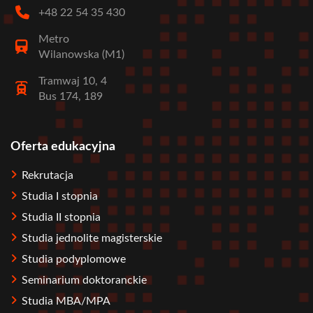
+48 22 54 35 430
Metro
Wilanowska (M1)
Tramwaj 10, 4
Bus 174, 189
Oferta edukacyjna
Stopka
Rekrutacja
Studia I stopnia
Studia II stopnia
Studia jednolite magisterskie
Studia podyplomowe
Seminarium doktoranckie
Studia MBA/MPA