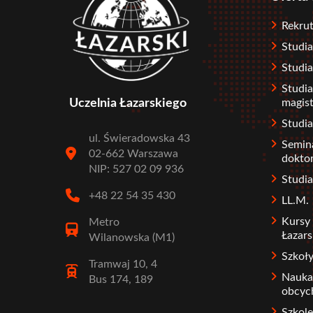
Rekrut
Studia
Studia
Studia
Uczelnia Łazarskiego
magist
Studi
ul. Świeradowska 43
Semin
02-662 Warszawa
dokto
NIP: 527 02 09 936
Stud
+48 22 54 35 430
LL.M.
Kursy 
Metro
Łazars
Wilanowska (M1)
Szkoł
Tramwaj 10, 4
Nauka
Bus 174, 189
obcyc
Szkole