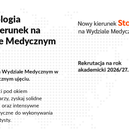
logia
erunek na
le Medycznym
a Wydziale Medycznym w
cznym ujęciu.
ci pod okiem
rzy, zyskaj solidne
 oraz intensywne
tyczne do wykonywania
ysty.