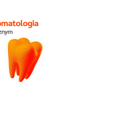
Psychologia
Nowy kierunek n
Wydziale Medyc
Zdobywaj wiedzę na Wydziale Me
unikalnym, holistycznym ujęciu.
Rozwijaj umiejętności pod okiem ek
zyskaj solidne podstawy naukowe o
praktyczne przygotowanie do pracy
ochronie zdrowia i innych obszarac
psychologii.