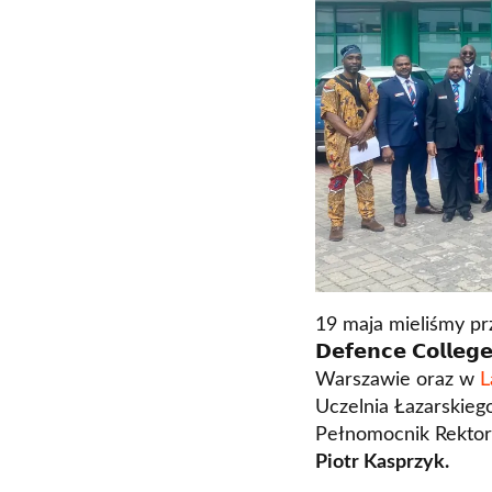
19 maja mieliśmy przy
𝗗𝗲𝗳𝗲𝗻𝗰𝗲 𝗖𝗼𝗹𝗹
Warszawie oraz w
L
Uczelnia Łazarskie
Pełnomocnik Rektor
Piotr Kasprzyk.