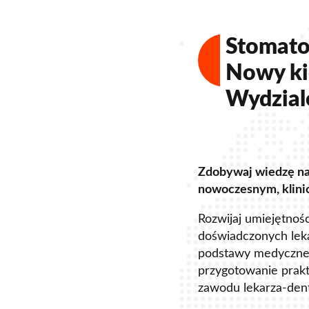
Stomato
Nowy ki
Wydzia
Zdobywaj wiedzę n
nowoczesnym, klini
Rozwijaj umiejętnoś
doświadczonych leka
podstawy medyczne
przygotowanie prak
zawodu lekarza-dent