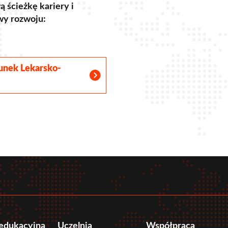
ą ścieżkę kariery i
wy rozwoju:
runek Lekarsko-
r
tube
 edukacyjna
Uczelnia
Współpraca