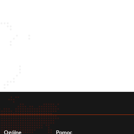
Sięgnij po nowe możliwości zawodo
Poznaj bliżej nasz kierunek
Psychologia
Ogólne
Pomoc