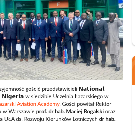
Kontakt
Szkoły Praw 
Z
Nauka języków
Wydz. Ekonomii i Zarządzani
Kursy Uczelni 
Wydz. Prawa i Administracji
Wydział Medyczny
Lazarski Executive Education
Studium Języków Obcych
Centrum Nauczania Języka i K
jemność gościć przedstawicieli 𝗡𝗮𝘁𝗶𝗼𝗻𝗮𝗹
𝗴𝗲 𝗡𝗶𝗴𝗲𝗿𝗶𝗮 w siedzibie Uczelnia Łazarskiego w
Studium Wychowania Fizyczn
azarski Aviation Academy
. Gości powitał Rektor
Dziekanat
go w Warszawie
prof. dr hab. Maciej Rogalski
oraz
a UŁA ds. Rozwoju Kierunków Lotniczych
dr hab.