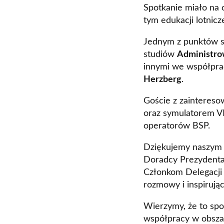
Spotkanie miało na 
tym edukacji lotnicz
Jednym z punktów s
studiów
Administr
innymi we współprac
Herzberg
.
Goście z zaintereso
oraz symulatorem VR
operatorów BSP.
Dziękujemy naszym
Doradcy Prezydent
Członkom Delegacji 
rozmowy i inspirując
Wierzymy, że to spo
współpracy w obszar