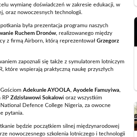
celu wymianę doświadczeń w zakresie edukacji, w
ej, oraz nowoczesnych technologii.
potkania była prezentacja programu naszych
owanie Ruchem Dronów
, realizowanego między
y z firmą Airborn, którą reprezentował
Grzegorz
waniem zapoznali się także z symulatorem lotniczym
, które wspierają praktyczną naukę przyszłych
 Gościom
Adekunle AYOOLA
,
Ayodele Famuyiwa
,
a RP
Zdzisławowi Sokalow
i oraz wszystkim
National Defence College Nigeria, za owocne
e pytania.
tkanie będzie początkiem silnej międzynarodowej
ze nowoczesnego szkolenia lotniczego i technologii