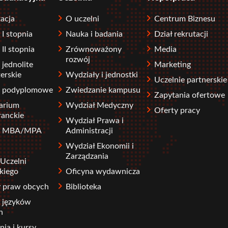
acja
O uczelni
Centrum Biznesu
 I stopnia
Nauka i badania
Dział rekrutacji
 II stopnia
Zrównoważony
Media
rozwój
 jednolite
Marketing
erskie
Wydziały i jednostki
Uczelnie partnerskie
a podyplomowe
Zwiedzanie kampusu
Zapytania ofertowe
arium
Wydział Medyczny
Oferty pracy
ranckie
Wydział Prawa i
ia MBA/MPA
Administracji
Wydział Ekonomii i
Zarządzania
Uczelni
kiego
Oficyna wydawnicza
y praw obcych
Biblioteka
 języków
h
nia i kursy