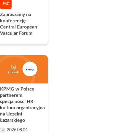
PAŹ
Obcych
apytania ofertowe
Zapraszamy na
konferencję -
 obcych i egzaminy językowe
Central European
a
Vascular Forum
Łazarskiego
ultury Polskiej
KPMG w Polsce
partnerem
ego i Sportu
specjalności HR i
kultura organizacyjna
na Uczelni
Łazarskiego
2026.08.04