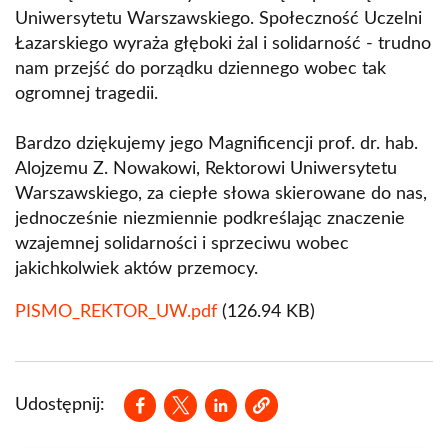
Uniwersytetu Warszawskiego. Społeczność Uczelni
Łazarskiego wyraża głęboki żal i solidarność - trudno
nam przejść do porządku dziennego wobec tak
ogromnej tragedii.
Bardzo dziękujemy jego Magnificencji prof. dr. hab.
Alojzemu Z. Nowakowi, Rektorowi Uniwersytetu
Warszawskiego, za ciepłe słowa skierowane do nas,
jednocześnie niezmiennie podkreślając znaczenie
wzajemnej solidarności i sprzeciwu wobec
jakichkolwiek aktów przemocy.
Dokument
PISMO_REKTOR_UW.pdf
(126.94 KB)
Opens in a new window
Opens in a new window
Opens in a new window
Udostępnij: