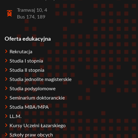
Tramwaj 10, 4
Bus 174, 189
Oferta edukacyjna
Stopka
Rekrutacja
Studia I stopnia
Studia II stopnia
Studia jednolite magisterskie
Studia podyplomowe
Seminarium doktoranckie
Studia MBA/MPA
LL.M.
Kursy Uczelni Łazarskiego
Szkoły praw obcych