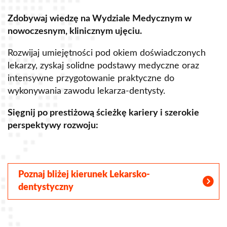
Zdobywaj wiedzę na Wydziale Medycznym w
Z
nowoczesnym, klinicznym ujęciu.
u
Rozwijaj umiejętności pod okiem doświadczonych
R
lekarzy, zyskaj solidne podstawy medyczne oraz
s
intensywne przygotowanie praktyczne do
p
wykonywania zawodu lekarza-dentysty.
o
Sięgnij po prestiżową ścieżkę kariery i szerokie
perspektywy rozwoju:
S
Poznaj bliżej kierunek Lekarsko-
dentystyczny