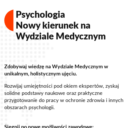
1. miejsce
w rankingu dziennika
Rzeczpospolita
Jesteśmy ośrodkiem naukowo dydaktycznym, który
umiejętnie łączy innowacyjne standardy edukacji z
tradycyjnymi celami kształcenia.
Budujemy społeczność opartą na zdobywaniu
ch
wiedzy od najznakomitszych mistrzów.
Grono
naszych wykładowców to wybitni eksperci w
dziedzinie ekonomii, polityki, lotnictwa i prawa!
Studiuj i ucz się od najlepszych!