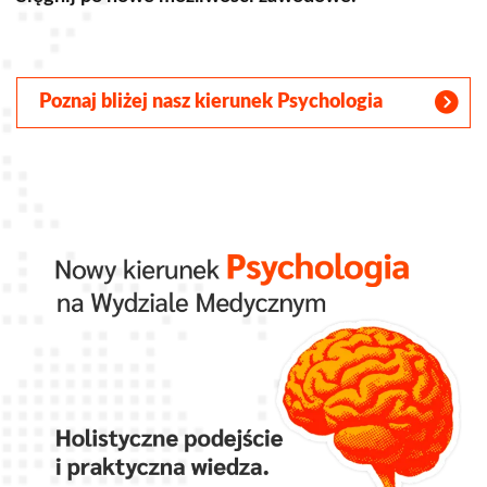
C
Poznaj bliżej ofertę Wydz. Prawa i
Administracji UŁa