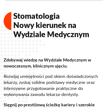
Stomatologia
Nowy kierunek na
Wydziale Medycznym
Zdobywaj wiedzę na Wydziale Medycznym w
Z
nowoczesnym, klinicznym ujęciu.
u
Rozwijaj umiejętności pod okiem doświadczonych
R
lekarzy, zyskaj solidne podstawy medyczne oraz
s
intensywne przygotowanie praktyczne do
p
wykonywania zawodu lekarza-dentysty.
o
Sięgnij po prestiżową ścieżkę kariery i szerokie