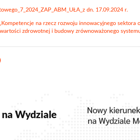
ertowego_7_2024_ZAP_ABM_UŁA_z dn. 17.09.2024 r.
 „Kompetencje na rzecz rozwoju innowacyjnego sektora o
 wartości zdrowotnej i budowy zrównoważonego system
window
 new window
in a new window
 na Wydziale