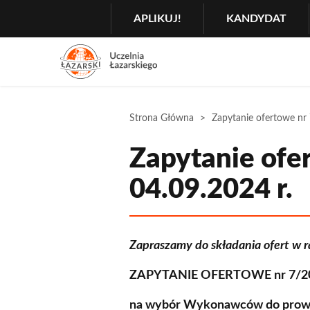
Szukaj
GŁÓWNA
APLIKUJ!
KANDYDAT
MENU
NAWIGACJA
Menu
2
Rozwiń
Strona Główna
Zapytanie ofertowe nr
Zapytanie of
04.09.2024 r.
Zapraszamy do składania ofert w 
ZAPYTANIE OFERTOWE nr 7/202
na wybór Wykonawców do prowad