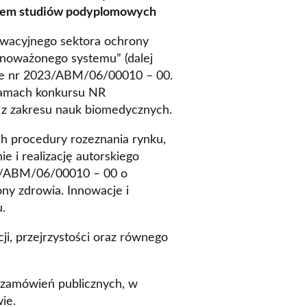
mem studiów podyplomowych
Obcych
apytania ofertowe
owacyjnego sektora ochrony
 obcych i egzaminy językowe
wnoważonego systemu” (dalej
a
nie nr 2023/ABM/06/00010 – 00.
Łazarskiego
ramach konkursu NR
 z zakresu nauk biomedycznych.
h procedury rozeznania rynku,
 i realizację autorskiego
3/ABM/06/00010 – 00 o
ny zdrowia. Innowacje i
ultury Polskiej
u.
ego i Sportu
i, przejrzystości oraz równego
 zamówień publicznych, w
ie.