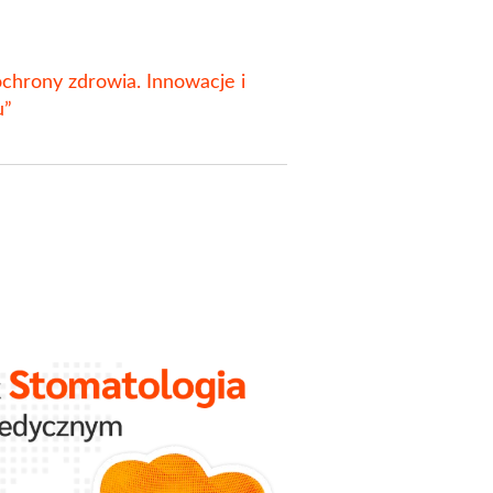
chrony zdrowia. Innowacje i
u”
Psycholog
Nowy kier
Medyczn