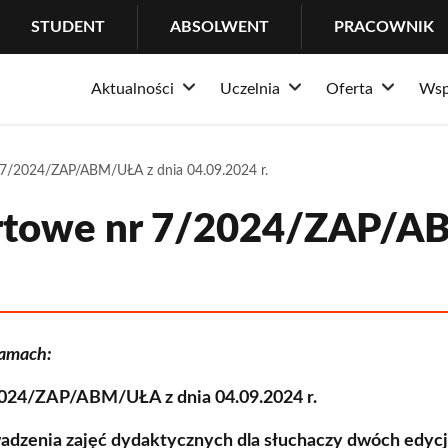
STUDENT
ABSOLWENT
PRACOWNIK
Aktualności
Uczelnia
Oferta
Wsp
Rozwiń
Rozwiń
Rozwi
Informacje
O Uczelni
Rekrutacja
Stude
P
 7/2024/ZAP/ABM/UŁA z dnia 04.09.2024 r.
Wydarzenia
Dlaczego Łazarski?
Pełna oferta 
Ważne
C
Historia
Studia I stopni
Pomoc
P
ertowe nr 7/2024/ZAP/A
Misja i tradycja
Studia II stopn
Centr
W
Nasze wyróżnienia
Studia jednoli
IT He
W
Władze uczelni
Studia podyp
Wsparc
W
ramach:
Struktura
Doktoraty
B
4/ZAP/ABM/UŁA z dnia 04.09.2024 r.
Społeczność
MBA
E
zenia zajęć dydaktycznych dla słuchaczy dwóch edycji
Kampus
LL.M. in Trans
O