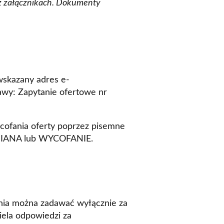
az załącznikach. Dokumenty
wskazany adres e-
awy: Zapytanie ofertowe nr
ofania oferty poprzez pisemne
 ZMIANA lub WYCOFANIE.
nia można zadawać wyłącznie za
iela odpowiedzi za