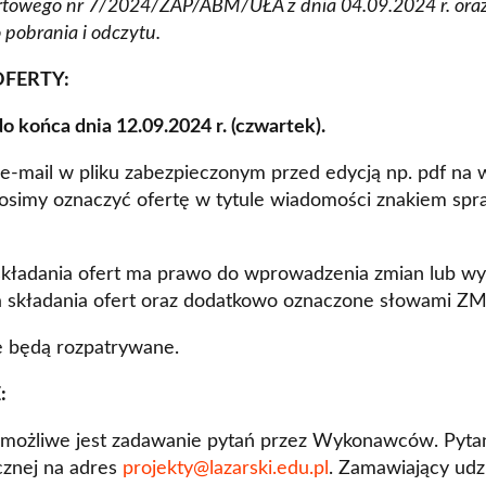
ofertowego nr 7/2024/ZAP/ABM/UŁA z dnia 04.09.2024 r. or
 pobrania i odczytu.
OFERTY:
do końca dnia 12.09.2024 r. (czwartek).
 e-mail w pliku zabezpieczonym przed edycją np. pdf na 
rosimy oznaczyć ofertę w tytule wiadomości znakiem spr
ładania ofert ma prawo do wprowadzenia zmian lub wyc
la składania ofert oraz dodatkowo oznaczone słowami
ie będą rozpatrywane.
:
 możliwe jest zadawanie pytań przez Wykonawców. Pyta
cznej na adres
projekty@lazarski.edu.pl
. Zamawiający udz