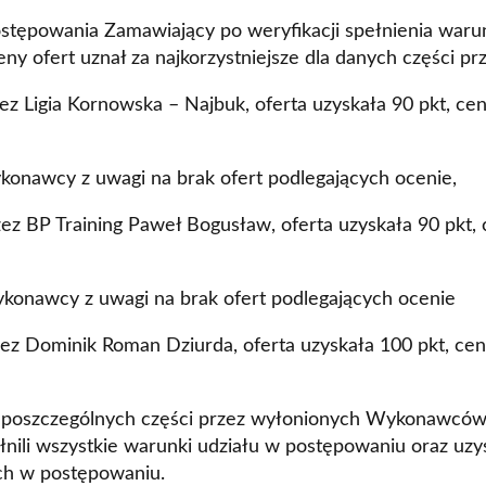
tępowania Zamawiający po weryfikacji spełnienia waru
eny ofert uznał za najkorzystniejsze dla danych części 
zez Ligia Kornowska – Najbuk, oferta uzyskała 90 pkt, cen
ykonawcy z uwagi na brak ofert podlegających ocenie,
zez BP Training Paweł Bogusław, oferta uzyskała 90 pkt, 
ykonawcy z uwagi na brak ofert podlegających ocenie
rzez Dominik Roman Dziurda, oferta uzyskała 100 pkt, cen
 poszczególnych części przez wyłonionych Wykonawców u
li wszystkie warunki udziału w postępowaniu oraz uzys
ych w postępowaniu.