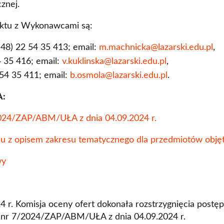
cznej.
aktu z Wykonawcami są:
 48) 22 54 35 413; email:
m.machnicka@lazarski.edu.pl
,
54 35 416; email:
v.kuklinska@lazarski.edu.pl
,
 54 35 411; email:
b.osmola@lazarski.edu.pl
.
:
4/ZAP/ABM/UŁA z dnia 04.09.2024 r.
mu z opisem zakresu tematycznego dla przedmiotów obj
owy
24 r. Komisja oceny ofert dokonała rozstrzygnięcia post
 nr 7/2024/ZAP/ABM/UŁA z dnia 04.09.2024 r.