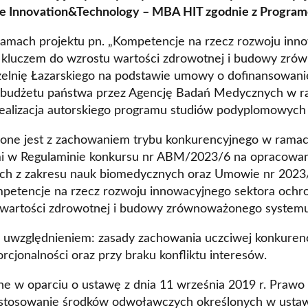
 Innovation&Technology – MBA HIT zgodnie z Progra
Kontakt
Szkoły Praw 
Z
ramach projektu pn. „Kompetencje na rzecz rozwoju inn
Nauka języków
e kluczem do wzrostu wartości zdrowotnej i budowy zró
Wydz. Ekonomii i Zarządzani
czelnię Łazarskiego na podstawie umowy o dofinansowa
Kursy Uczelni 
Wydz. Prawa i Administracji
w budżetu państwa przez Agencję Badań Medycznych w 
alizacja autorskiego programu studiów podyplomowych
Wydział Medyczny
one jest z zachowaniem trybu konkurencyjnego w ramac
Lazarski Executive Education
i w Regulaminie konkursu nr ABM/2023/6 na opracowanie
Studium Języków Obcych
ch z zakresu nauk biomedycznych oraz Umowie nr 202
petencje na rzecz rozwoju innowacyjnego sektora ochro
Centrum Nauczania Języka i K
 wartości zdrowotnej i budowy zrównoważonego system
Studium Wychowania Fizyczn
uwzględnieniem: zasady zachowania uczciwej konkurencj
Dziekanat
jonalności oraz przy braku konfliktu interesów.
ne w oparciu o ustawę z dnia 11 września 2019 r. Prawo
e stosowanie środków odwoławczych określonych w ustaw