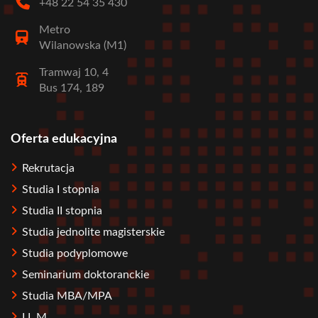
+48 22 54 35 430
Metro
Wilanowska (M1)
Tramwaj 10, 4
Bus 174, 189
Oferta edukacyjna
Stopka
Rekrutacja
Studia I stopnia
Studia II stopnia
Studia jednolite magisterskie
Studia podyplomowe
Seminarium doktoranckie
Studia MBA/MPA
LL.M.