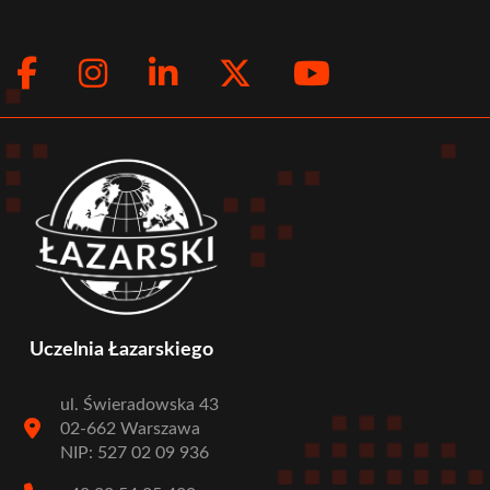
Facebook
Instagram
LinkedIn
Twitter
Youtub
Social
menu
Uczelnia Łazarskiego
ul. Świeradowska 43
02-662 Warszawa
NIP: 527 02 09 936