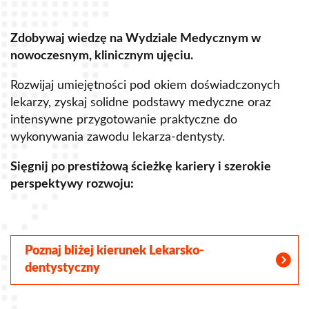
Zdobywaj wiedzę na Wydziale Medycznym w
Z
nowoczesnym, klinicznym ujęciu.
u
Rozwijaj umiejętności pod okiem doświadczonych
R
lekarzy, zyskaj solidne podstawy medyczne oraz
s
intensywne przygotowanie praktyczne do
p
wykonywania zawodu lekarza-dentysty.
o
Sięgnij po prestiżową ścieżkę kariery i szerokie
perspektywy rozwoju:
S
Poznaj bliżej kierunek Lekarsko-
dentystyczny