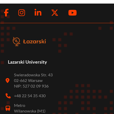
Facebook
Instagram
LinkedIn
Twitter
Youtub
Social
menu
Lazarski University
Swieradowska Str. 43
02-662 Warsaw
NIP: 527 02 09 936
+48 22 54 35 430
Metro
Wilanowska (M1)