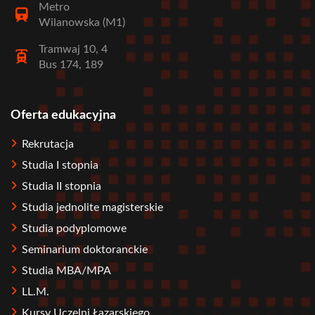
Metro
Wilanowska (M1)
Tramwaj 10, 4
Bus 174, 189
Oferta edukacyjna
Stopka
Rekrutacja
Studia I stopnia
Studia II stopnia
Studia jednolite magisterskie
Studia podyplomowe
Seminarium doktoranckie
Studia MBA/MPA
LL.M.
Kursy Uczelni Łazarskiego