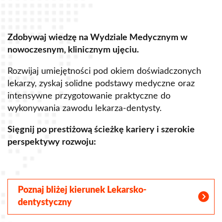
Zdobywaj wiedzę na Wydziale Medycznym w
J
unikalnym, holistycznym ujęciu.
u
t
Rozwijaj umiejętności pod okiem ekspertów, zyskaj
solidne podstawy naukowe oraz praktyczne
B
przygotowanie do pracy w ochronie zdrowia i innych
w
obszarach psychologii.
n
d
Sięgnij po nowe możliwości zawodowe:
S
Poznaj bliżej nasz kierunek Psychologia