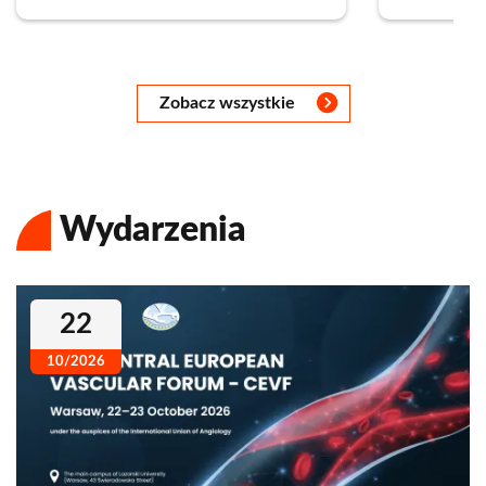
Następny
Następny
Następny
Następny
Następny
Następny
Następny
Zobacz wszystkie
Wydarzenia
22
10/2026