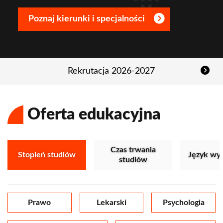
Dowiedz się więcej!
Prawo
Oferta edukacyjna
Czas trwania
Stopień studiów
Język wy
studiów
Prawo
Lekarski
Psychologia