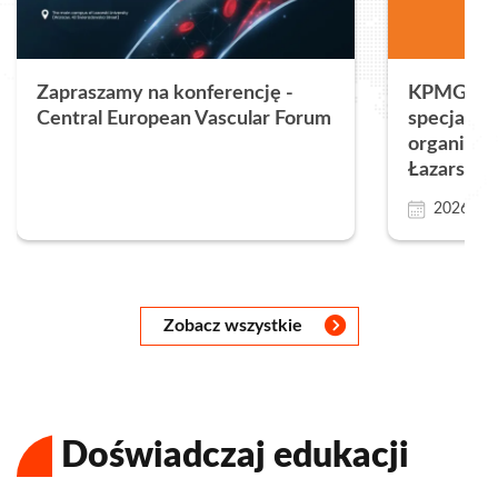
Zapraszamy na konferencję -
KPMG w P
Central European Vascular Forum
specjalnoś
organizac
Łazarskie
2026.08.
Następny
Następny
Następny
Następny
Następny
Następny
Następny
Zobacz wszystkie
Doświadczaj edukacji