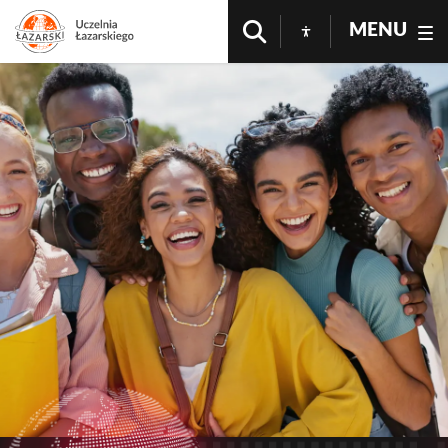
MENU
Studia Wyższe Warszawa
#
Rekrutacja