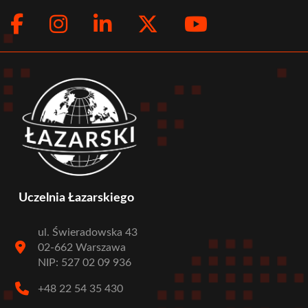
Facebook
Instagram
LinkedIn
Twitter
Youtub
Social
menu
Uczelnia Łazarskiego
ul. Świeradowska 43
02-662 Warszawa
NIP: 527 02 09 936
+48 22 54 35 430