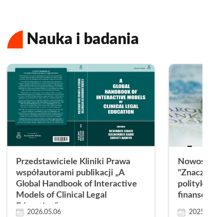
Nauka i badania
Przedstawiciele Kliniki Prawa
Nowość w
współautorami publikacji „A
"Znaczeni
Global Handbook of Interactive
polityki f
Models of Clinical Legal
finansów 
Education”
2026.05.06
2025.06.