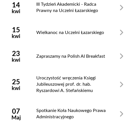
14
III Tydzień Akademicki - Radca
Prawny na Uczelni Łazarskiego
kwi
15
Wielkanoc na Uczelni Łazarskiego
kwi
23
Zapraszamy na Polish AI Breakfast
kwi
Uroczystość wręczenia Księgi
25
Jubileuszowej prof. dr. hab.
kwi
Ryszardowi A. Stefańskiemu
07
Spotkanie Koła Naukowego Prawa
Administracyjnego
Maj