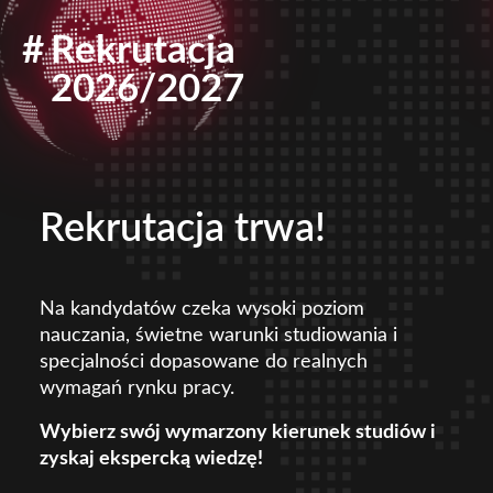
2026/2027
Studiuj Prawo na
Uczelni Łazarskiego!
Wybierz kierunek, który:
od lat znajduje się w czołówce
ogólnopolskich rankingów,
odpowiada na potrzeby współczesnego
rynku pracy,
powstaje we współpracy z uznanymi
praktykami prawa,
przygotowuje do kariery w zawodach
prawniczych i biznesie.