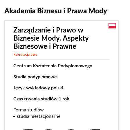
seo / sem
ślad węglowy
Akademia Biznesu i Prawa Mody
sport
stosunki międzynarodowe
Zarządzanie i Prawo w
sztuczna inteligencja (AI)
Biznesie Mody. Aspekty
technologie
Biznesowe i Prawne
usługi finansowe
Rekrutacja trwa
wizualizacja danych
Centrum Kształcenia Podyplomowego
wywiad gospodarczy
Studia podyplomowe
zarządzanie
Język wykładowy polski
Czas trwania studiów 1 rok
Forma studiów
studia niestacjonarne