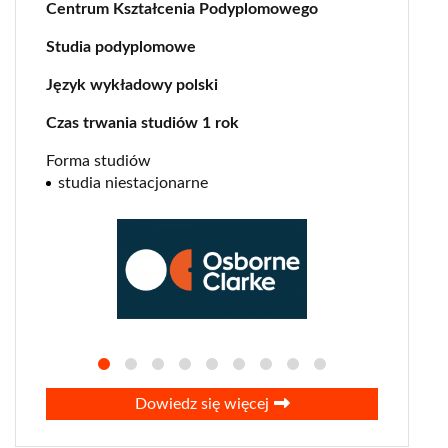
big data
Centrum Kształcenia Podyplomowego
biznes
Studia podyplomowe
cyberbezpieczeństwo
Język wykładowy polski
ekonomia
esg
Czas trwania studiów 1 rok
finanse
Forma studiów
fintech
studia niestacjonarne
geopolityka
lekarski
logistyka
lotnictwo
marketing
negocjacje
PR
Dowiedz się więcej
prawa człowieka