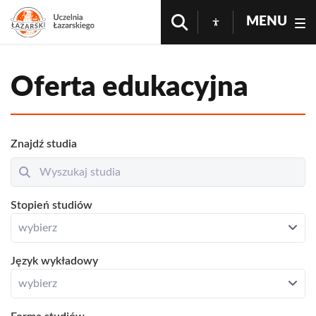
MENU
Oferta edukacyjna
Znajdź studia
Resetuj
Otwórz
Stopień studiów
Zamknij
wybierz
wybierz
Otwórz
Otwórz
Otwórz
Język wykładowy
Zamknij
Studia I stopnia
wybierz
Studia II stopnia
wybierz
Otwórz