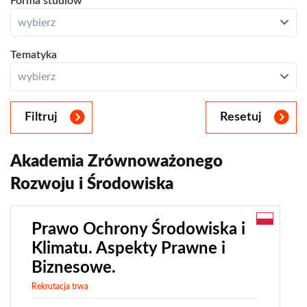
Forma studiów
Studia jednolite magisterskie
Zamknij
polski
Prawo, Lekarski, Psychologia, Lekarsko-dentystyczny
wybierz
angielski
Studia podyplomowe
studia stacjonarne
Otwórz
Tematyka
Studia MBA/MPA
Zamknij
studia niestacjonarne
wybierz
[dwa dyplomy]
Filtruj
Resetuj
stomatologia
medycyna
Akademia Zrównoważonego
psychologia
Rozwoju i Środowiska
prawo
administracja
analityka biznesowa
Prawo Ochrony Środowiska i
analityka danych
Klimatu. Aspekty Prawne i
Biznesowe.
analityka ryzyka
bankowość
Rekrutacja trwa