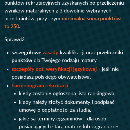
punktów rekrutacyjnych uzyskanych po przeliczeniu
wyników maturalnych z 3 dowolnie wybranych
Opłaty za 4 rok
przedmiotów, przy czym
minimalna suma punktów
9540 PLN
9120 PLN
2 x
2 x
studiów
to 250
.
8 x 2385 PLN
8 x 2280 PLN
(2 semestry)
Sprawdź:
szczegółowe
zasady
kwalifikacji oraz
przeliczniki
Opłaty za 5 rok
10020 PLN
9540 PLN
2 x
2 x
studiów
punktów
dla Twojego rodzaju matury,
8 x 2505 PLN
8 x 2385 PLN
(2 semestry)
szczegóły dot. weryfikacji językowej
- jeśli nie
posiadasz polskiego obywatelstwa,
harmonogram rekrutacji
:
kiedy zostanie ogłoszona lista rankingowa,
kiedy należy złożyć dokumenty i podpisać
umowę o odpłatności za studia,
jakie są terminy egzaminów - dla osób
posiadających starą maturę lub zagraniczne