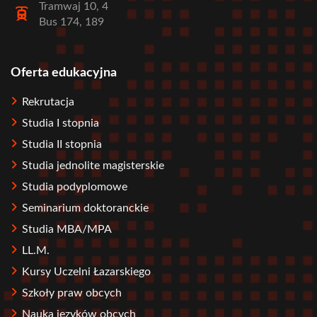
Tramwaj 10, 4
Bus 174, 189
Oferta edukacyjna
Stopka
Rekrutacja
Studia I stopnia
Studia II stopnia
Studia jednolite magisterskie
Studia podyplomowe
Seminarium doktoranckie
Studia MBA/MPA
LL.M.
Kursy Uczelni Łazarskiego
Szkoły praw obcych
Nauka języków obcych