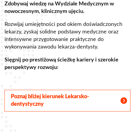
Zdobywaj wiedzę na Wydziale Medycznym w
Z
nowoczesnym, klinicznym ujęciu.
u
Rozwijaj umiejętności pod okiem doświadczonych
R
lekarzy, zyskaj solidne podstawy medyczne oraz
s
intensywne przygotowanie praktyczne do
p
wykonywania zawodu lekarza-dentysty.
o
Sięgnij po prestiżową ścieżkę kariery i szerokie
perspektywy rozwoju:
S
Poznaj bliżej kierunek Lekarsko-
dentystyczny