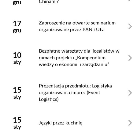
Chinami?
gru
17
Zaproszenie na otwarte seminarium
organizowane przez PAN i UŁa
gru
Bezpłatne warsztaty dla licealistów w
10
ramach projektu „Kompendium
sty
wiedzy o ekonomii i zarządzaniu”
Prezentacja przedmiotu: Logistyka
15
organizowania imprez (Event
sty
Logistics)
15
Języki przez kuchnię
sty