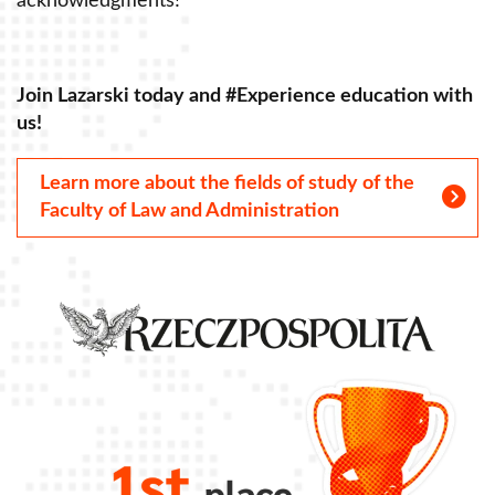
acknowledgments!
a
Join Lazarski today and #Experience education with
J
us!
u
Learn more about the fields of study of the
Faculty of Law and Administration